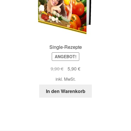
Single-Rezepte
ANGEBOT!
Ursprünglicher
Aktueller
9,90
€
5,90
€
Preis
Preis
inkl. MwSt.
war:
ist:
9,90 €
5,90 €.
In den Warenkorb