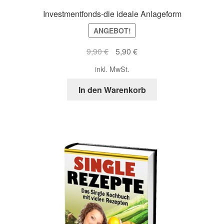
Investmentfonds-die ideale Anlageform
ANGEBOT!
Ursprünglicher
Aktueller
9,90
€
5,90
€
Preis
Preis
inkl. MwSt.
war:
ist:
9,90 €
5,90 €.
In den Warenkorb