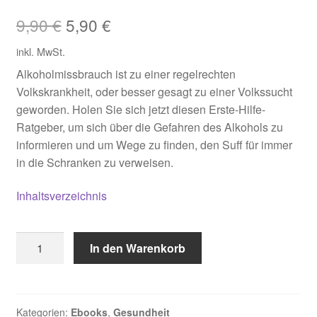
Ursprünglicher
Aktueller
9,90
€
5,90
€
Preis
Preis
inkl. MwSt.
war:
ist:
Alkoholmissbrauch ist zu einer regelrechten
Volkskrankheit, oder besser gesagt zu einer Volkssucht
9,90 €
5,90 €.
geworden. Holen Sie sich jetzt diesen Erste-Hilfe-
Ratgeber, um sich über die Gefahren des Alkohols zu
informieren und um Wege zu finden, den Suff für immer
in die Schranken zu verweisen.
Inhaltsverzeichnis
Schluss
In den Warenkorb
mit
dem
Suff
Menge
Kategorien:
Ebooks
,
Gesundheit