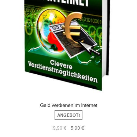
Geld verdienen im Internet
ANGEBOT!
Ursprünglicher
Aktueller
9,90
€
5,90
€
Preis
Preis