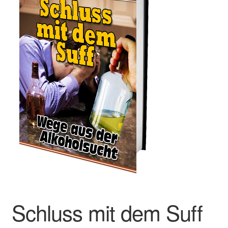
Impressum
Kasse
Mein Konto
Shop
Versandarten
Warenkorb
Widerrufsbelehrung
Zahlungsarten
Schluss mit dem Suff