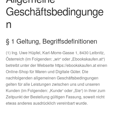
Geschäftsbedingunge
Impressum
n
Kasse
Mein Konto
§ 1 Geltung, Begriffsdefinitionen
Shop
(1) Ing. Uwe Hüpfel, Karl-Morre-Gasse 1, 8430 Leibnitz,
Österreich (im Folgenden: „wir“ oder „Ebookskaufen.at“)
Versandarten
betreibt unter der Webseite https://ebookskaufen.at einen
Online-Shop für Waren und Digitale Güter. Die
Warenkorb
nachfolgenden allgemeinen Geschäftsbedingungen
gelten für alle Leistungen zwischen uns und unseren
Widerrufsbelehrung
Kunden (im Folgenden: „Kunde“ oder „Sie“) in ihrer zum
Zeitpunkt der Bestellung gültigen Fassung, soweit nicht
Zahlungsarten
etwas anderes ausdrücklich vereinbart wurde.