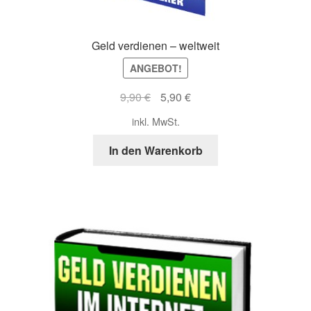
Geld verdienen – weltweit
ANGEBOT!
Ursprünglicher
Aktueller
9,90
€
5,90
€
Preis
Preis
inkl. MwSt.
war:
ist:
9,90 €
5,90 €.
In den Warenkorb