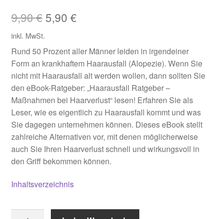
Ursprünglicher
Aktueller
9,90
€
5,90
€
Preis
Preis
inkl. MwSt.
war:
ist:
Rund 50 Prozent aller Männer leiden in irgendeiner
Form an krankhaftem Haarausfall (Alopezie). Wenn Sie
9,90 €
5,90 €.
nicht mit Haarausfall alt werden wollen, dann sollten Sie
den eBook-Ratgeber: „Haarausfall Ratgeber –
Maßnahmen bei Haarverlust“ lesen! Erfahren Sie als
Leser, wie es eigentlich zu Haarausfall kommt und was
Sie dagegen unternehmen können. Dieses eBook stellt
zahlreiche Alternativen vor, mit denen möglicherweise
auch Sie Ihren Haarverlust schnell und wirkungsvoll in
den Griff bekommen können.
Inhaltsverzeichnis
Haarausfallratgeber