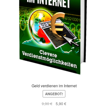
Geld verdienen im Internet
ANGEBOT!
Ursprünglicher
Aktueller
9,90
€
5,90
€