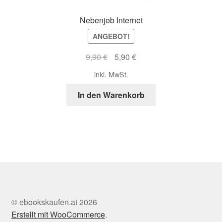
Nebenjob Internet
ANGEBOT!
Ursprünglicher
Aktueller
9,90
€
5,90
€
Preis
Preis
inkl. MwSt.
war:
ist:
9,90 €
5,90 €.
In den Warenkorb
© ebookskaufen.at 2026
Erstellt mit WooCommerce
.