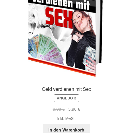
Geld verdienen mit Sex
ANGEBOT!
Ursprünglicher
Aktueller
9,90
€
5,90
€
Preis
Preis
inkl. MwSt.
war:
ist:
9,90 €
5,90 €.
In den Warenkorb