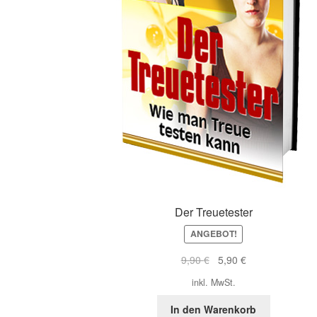
Der Treuetester
ANGEBOT!
Ursprünglicher
Aktueller
9,90
€
5,90
€
Preis
Preis
inkl. MwSt.
war:
ist:
9,90 €
5,90 €.
In den Warenkorb