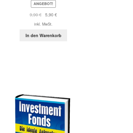
ANGEBOT!
Ursprünglicher
Aktueller
9,90
€
5,90
€
Preis
Preis
inkl. MwSt.
war:
ist:
9,90 €
5,90 €.
In den Warenkorb