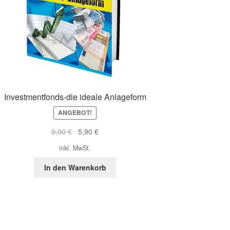
Investmentfonds-die ideale Anlageform
ANGEBOT!
Ursprünglicher
Aktueller
9,90
€
5,90
€
Preis
Preis
inkl. MwSt.
war:
ist:
9,90 €
5,90 €.
In den Warenkorb