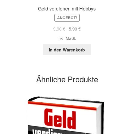
Geld verdienen mit Hobbys
ANGEBOT!
Ursprünglicher
Aktueller
9,90
€
5,90
€
Preis
Preis
inkl. MwSt.
war:
ist:
9,90 €
5,90 €.
In den Warenkorb
Ähnliche Produkte