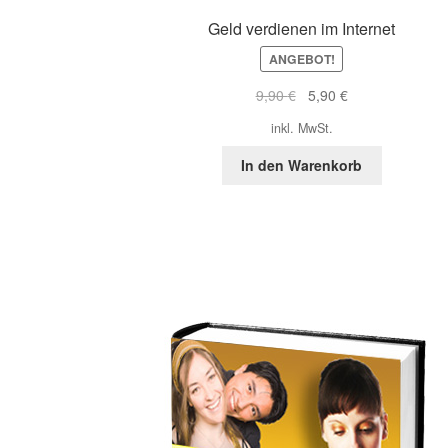
Geld verdienen im Internet
ANGEBOT!
Ursprünglicher
Aktueller
9,90
€
5,90
€
Preis
Preis
inkl. MwSt.
war:
ist:
9,90 €
5,90 €.
In den Warenkorb