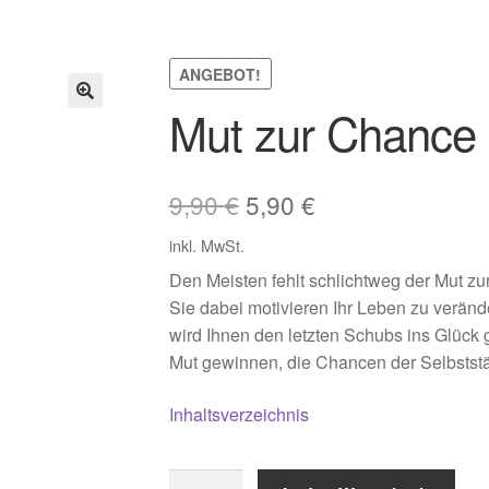
ANGEBOT!
Mut zur Chance
Ursprünglicher
Aktueller
9,90
€
5,90
€
Preis
Preis
inkl. MwSt.
war:
ist:
Den Meisten fehlt schlichtweg der Mut z
Sie dabei motivieren Ihr Leben zu verän
9,90 €
5,90 €.
wird Ihnen den letzten Schubs ins Glück
Mut gewinnen, die Chancen der Selbststä
Inhaltsverzeichnis
Mut